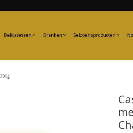
Delicatessen
Dranken
Seizoensproducten
No
 300g
Ca
me
Ch