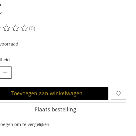
5
w
(0)
oordeling van dit product is
0
van de 5
voorraad
heid:
Toevoegen aan winkelwagen
Plaats bestelling
oegen om te vergelijken