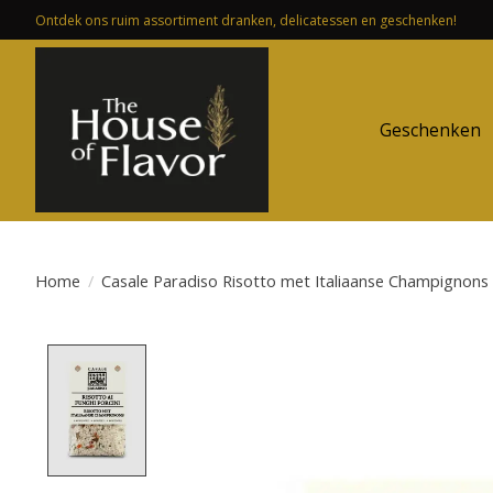
Ontdek ons ruim assortiment dranken, delicatessen en geschenken!
Geschenken
Home
/
Casale Paradiso Risotto met Italiaanse Champignons
Product image slideshow Items