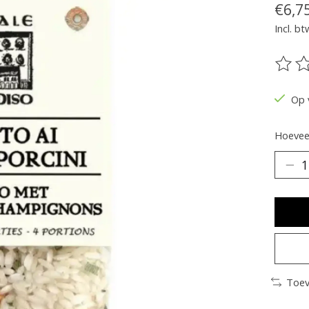
€6,7
Incl. bt
De be
Op 
Hoeveel
Toev