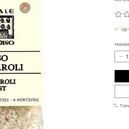
De be
Op 
Hoeveel
Toev