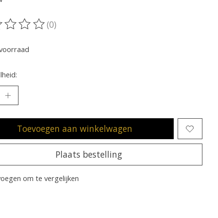
(0)
oordeling van dit product is
0
van de 5
voorraad
heid:
Toevoegen aan winkelwagen
Plaats bestelling
oegen om te vergelijken