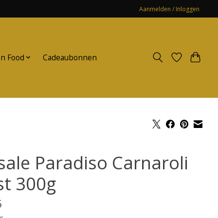
Aanmelden / Inloggen
n Food
Cadeaubonnen
sale Paradiso Carnaroli
st 300g
5
w