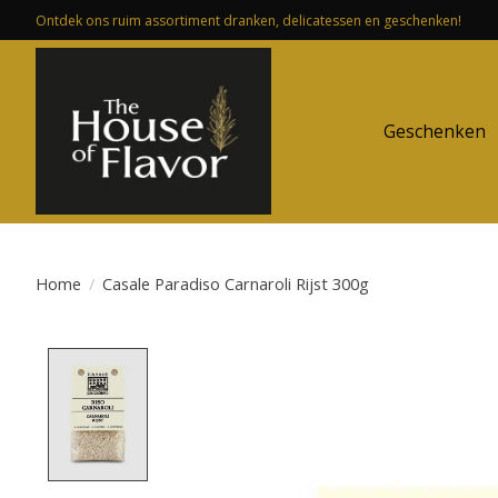
Ontdek ons ruim assortiment dranken, delicatessen en geschenken!
Geschenken
Home
/
Casale Paradiso Carnaroli Rijst 300g
Product image slideshow Items