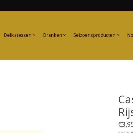
Delicatessen
Dranken
Seizoensproducten
No
Ca
Rij
€3,9
Incl. bt