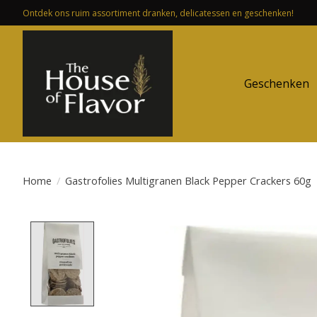
Ontdek ons ruim assortiment dranken, delicatessen en geschenken!
Geschenken
Home
/
Gastrofolies Multigranen Black Pepper Crackers 60g
Product image slideshow Items