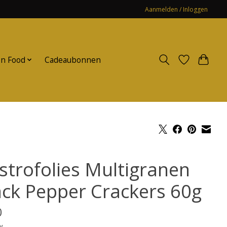
Aanmelden / Inloggen
n Food
Cadeaubonnen
strofolies Multigranen
ack Pepper Crackers 60g
0
w