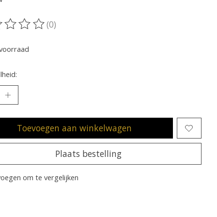
(0)
oordeling van dit product is
0
van de 5
voorraad
heid:
Toevoegen aan winkelwagen
Plaats bestelling
oegen om te vergelijken