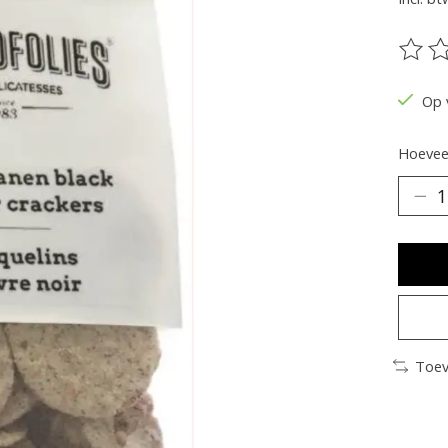
De be
Op 
Hoeveel
Toev