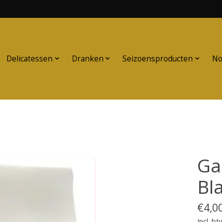
Delicatessen
Dranken
Seizoensproducten
No
Ga
Bl
€4,0
Incl. bt