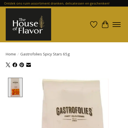
Ontdek ons ruim assortiment dranken, delicatessen en geschenken!
Verlanglijst
Winkelwa
Home
/
Gastrofolies Spicy Stars 65g
Product image slideshow Items