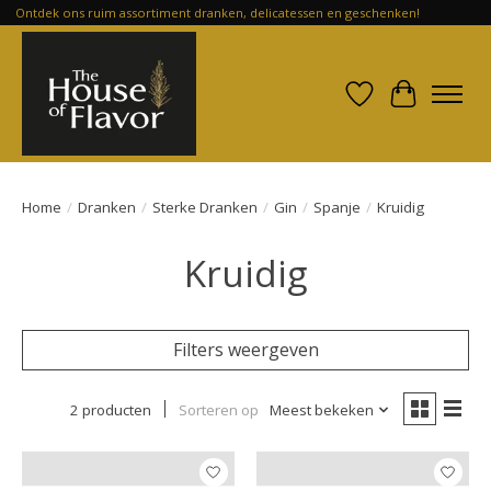
Ontdek ons ruim assortiment dranken, delicatessen en geschenken!
Verlanglijst
Winkelwa
Home
/
Dranken
/
Sterke Dranken
/
Gin
/
Spanje
/
Kruidig
Kruidig
Filters weergeven
2 producten
Sorteren op
Meest bekeken