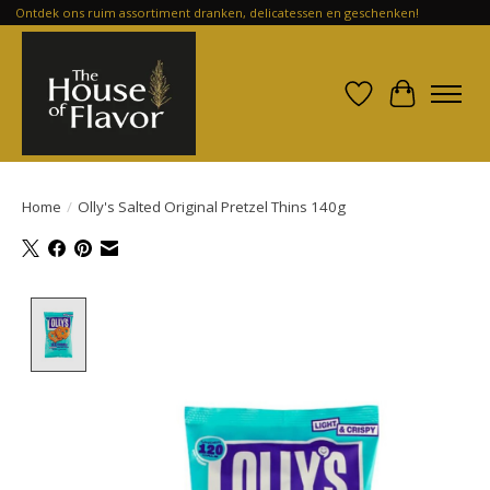
Ontdek ons ruim assortiment dranken, delicatessen en geschenken!
Verlanglijst
Winkelwa
Home
/
Olly's Salted Original Pretzel Thins 140g
Product image slideshow Items