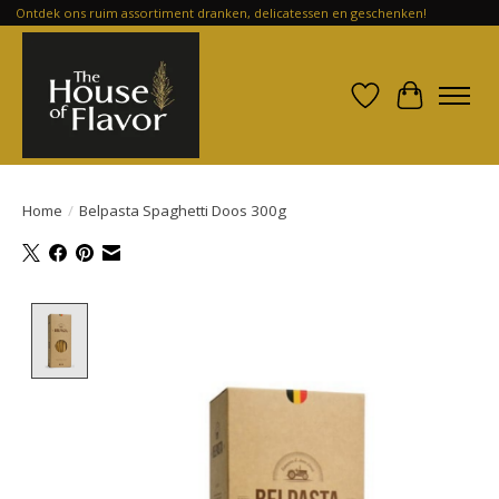
Ontdek ons ruim assortiment dranken, delicatessen en geschenken!
Verlanglijst
Winkelwa
Home
/
Belpasta Spaghetti Doos 300g
Product image slideshow Items