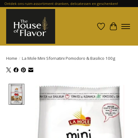
Ontdek ons ruim assortiment dranken, delicatessen en geschenken!
Verlanglijst
Winkelwa
Home
/
La Mole Mini Sfornatini Pomodoro & Basilico 100g
Product image slideshow Items