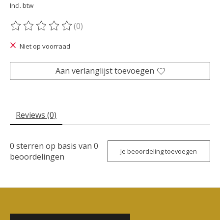
Incl. btw
(0)
De beoordeling van dit product is
0
van de 5
Niet op voorraad
Aan verlanglijst toevoegen
Reviews (0)
0
sterren op basis van
0
Je beoordeling toevoegen
beoordelingen