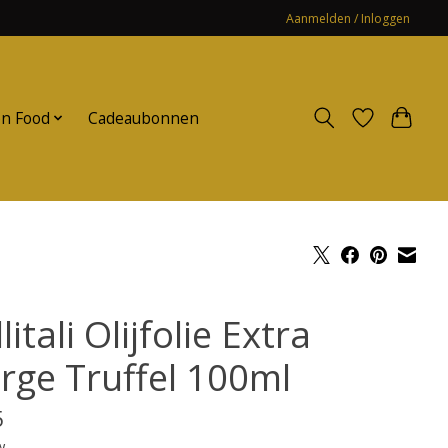
Aanmelden / Inloggen
n Food
Cadeaubonnen
litali Olijfolie Extra
erge Truffel 100ml
5
w