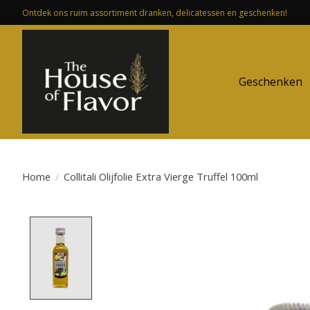
Ontdek ons ruim assortiment dranken, delicatessen en geschenken!
Geschenken
Home
/
Collitali Olijfolie Extra Vierge Truffel 100ml
Product image slideshow Items