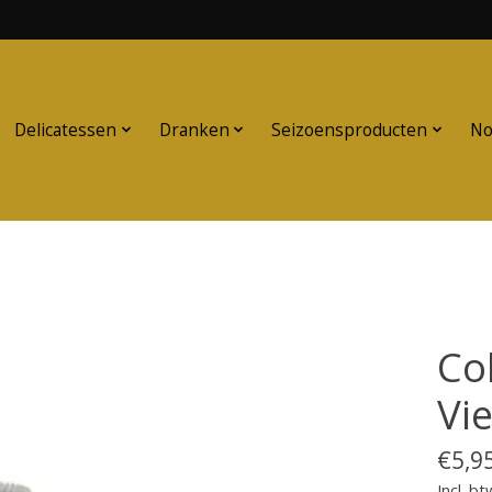
Delicatessen
Dranken
Seizoensproducten
No
Col
Vi
€5,9
Incl. bt