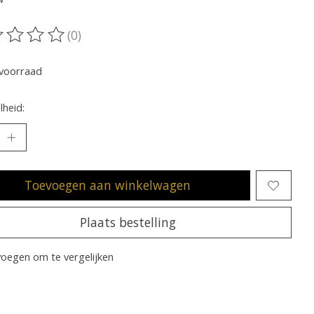
(0)
oordeling van dit product is
0
van de 5
voorraad
heid:
Toevoegen aan winkelwagen
Plaats bestelling
oegen om te vergelijken