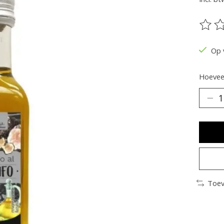
De be
Op 
Hoeveel
Toev