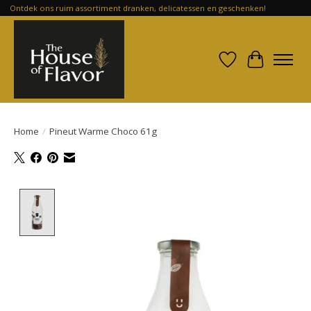
Ontdek ons ruim assortiment dranken, delicatessen en geschenken!
Verlanglijst
Winkelwa
Home
/
Pineut Warme Choco 61g
Product image slideshow Items