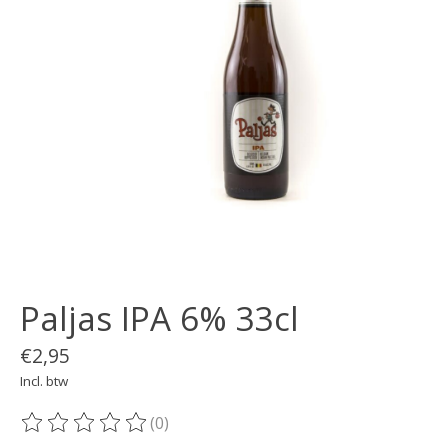
Paljas IPA 6% 33cl
€2,95
Incl. btw
(0)
De beoordeling van dit product is
0
van de 5