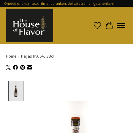
Ontdek ons ruim assortiment dranken, delicatessen en geschenken!
Verlanglijst
Winkelwa
Home
/
Paljas IPA 6% 33cl
Product image slideshow Items