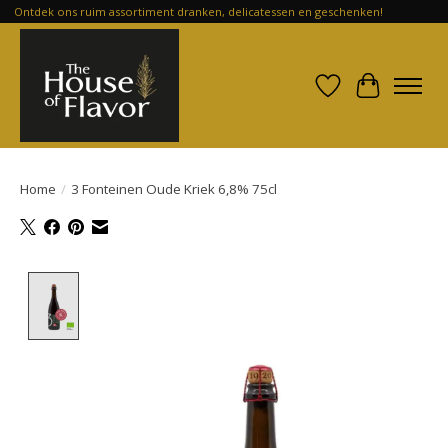
Ontdek ons ruim assortiment dranken, delicatessen en geschenken!
Verlanglijst
Winkelwa
Home
/
3 Fonteinen Oude Kriek 6,8% 75cl
Product image slideshow Items