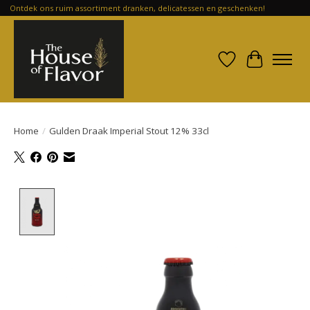
Ontdek ons ruim assortiment dranken, delicatessen en geschenken!
Verlanglijst
Winkelwa
Home
/
Gulden Draak Imperial Stout 12% 33cl
Product image slideshow Items