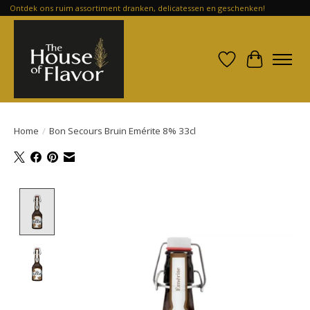
Ontdek ons ruim assortiment dranken, delicatessen en geschenken!
Verlanglijst
Winkelwa
Home
/
Bon Secours Bruin Emérite 8% 33cl
Product image slideshow Items