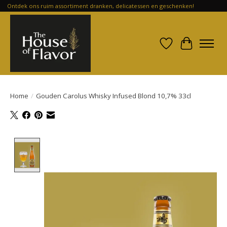
Ontdek ons ruim assortiment dranken, delicatessen en geschenken!
Verlanglijst
Winkelwa
Home
/
Gouden Carolus Whisky Infused Blond 10,7% 33cl
Product image slideshow Items