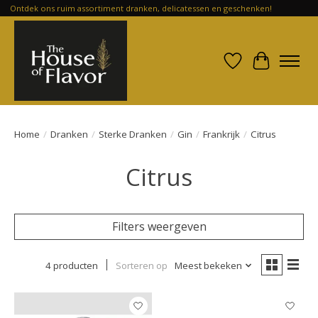
Ontdek ons ruim assortiment dranken, delicatessen en geschenken!
Verlanglijst
Winkelwa
Home
/
Dranken
/
Sterke Dranken
/
Gin
/
Frankrijk
/
Citrus
Citrus
Filters weergeven
4 producten
Sorteren op
Meest bekeken