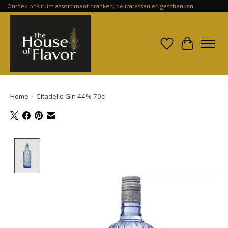
Ontdek ons ruim assortiment dranken, delicatessen en geschenken!
Verlanglijst
Winkelwa
Home
/
Citadelle Gin 44% 70cl
Product image slideshow Items