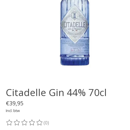
Citadelle Gin 44% 70cl
€39,95
Incl. btw
(0)
De beoordeling van dit product is
0
van de 5