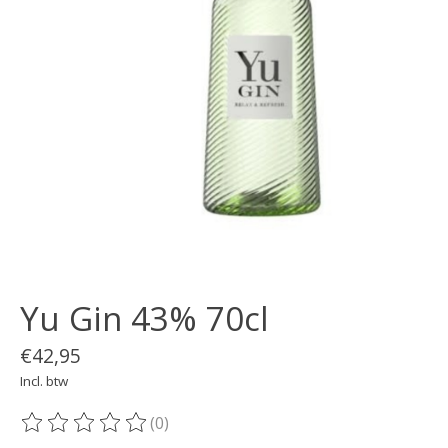
Yu Gin 43% 70cl
€42,95
Incl. btw
(0)
De beoordeling van dit product is
0
van de 5