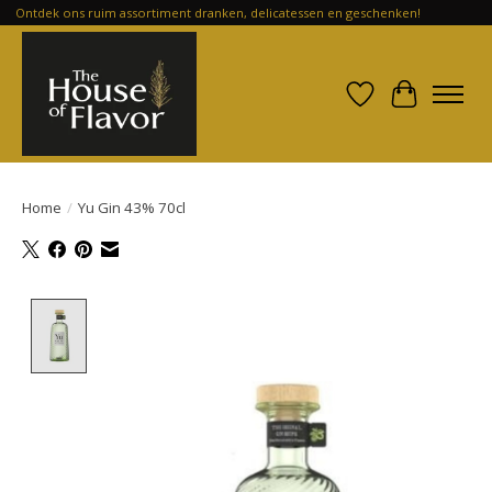
Ontdek ons ruim assortiment dranken, delicatessen en geschenken!
Verlanglijst
Winkelwa
Home
/
Yu Gin 43% 70cl
Product image slideshow Items