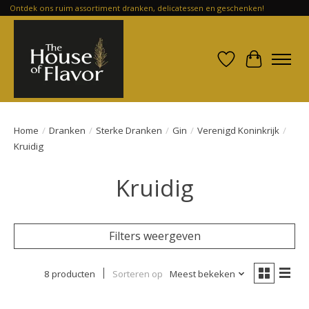
Ontdek ons ruim assortiment dranken, delicatessen en geschenken!
Verlanglijst
Winkelwa
Home
/
Dranken
/
Sterke Dranken
/
Gin
/
Verenigd Koninkrijk
/
Kruidig
Kruidig
Filters weergeven
8 producten
Sorteren op
Meest bekeken