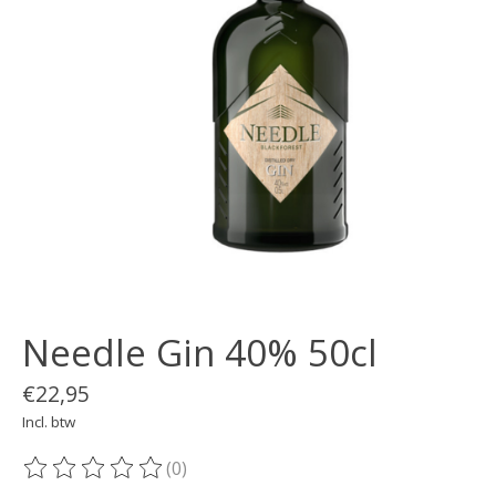
Needle Gin 40% 50cl
€22,95
Incl. btw
(0)
De beoordeling van dit product is
0
van de 5