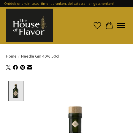
Ontdek ons ruim assortiment dranken, delicatessen en geschenken!
Verlanglijst
Winkelwa
Home
/
Needle Gin 40% 50cl
Product image slideshow Items