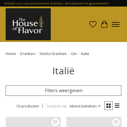
Ontdek ons ruim assortiment dranken, delicatessen en geschenken!
Verlanglijst
Winkelwa
Home
/
Dranken
/
Sterke Dranken
/
Gin
/
Italië
Italië
Filters weergeven
10 producten
Sorteren op
Meest bekeken