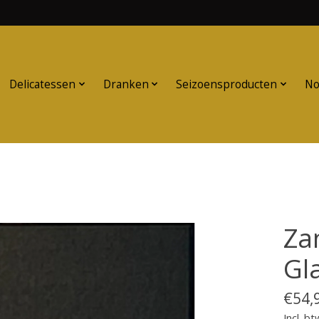
Delicatessen
Dranken
Seizoensproducten
No
Za
Gl
€54,
Incl. bt