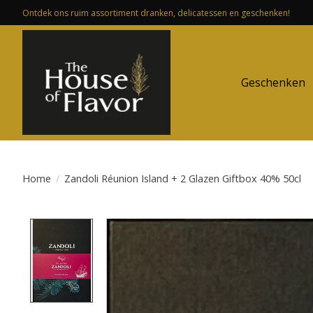
Ontdek ons ruim assortiment dranken, delicatessen en geschenken!
Geschenken
Home
/
Zandoli Réunion Island + 2 Glazen Giftbox 40% 50cl
Product image slideshow Items