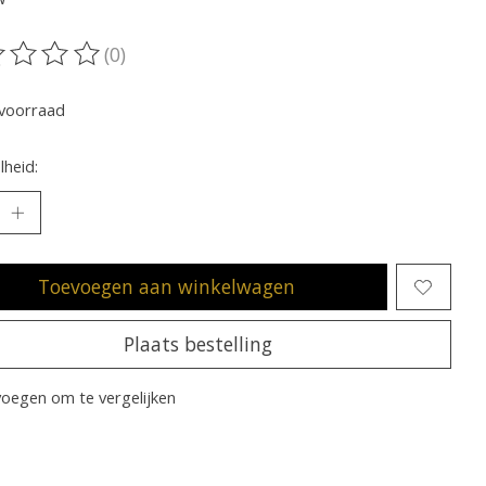
(0)
oordeling van dit product is
0
van de 5
voorraad
heid:
Toevoegen aan winkelwagen
Plaats bestelling
oegen om te vergelijken