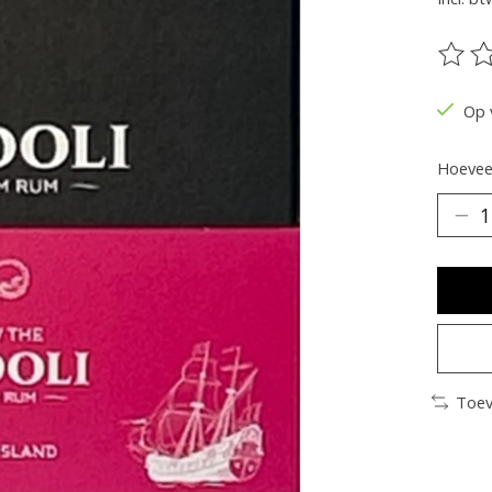
De be
Op 
Hoeveel
Toev