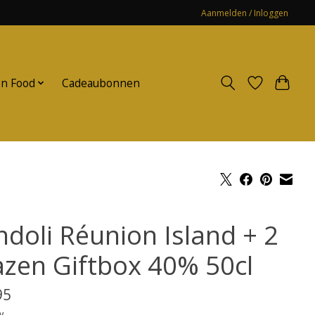
Aanmelden / Inloggen
n Food
Cadeaubonnen
ndoli Réunion Island + 2
azen Giftbox 40% 50cl
95
w