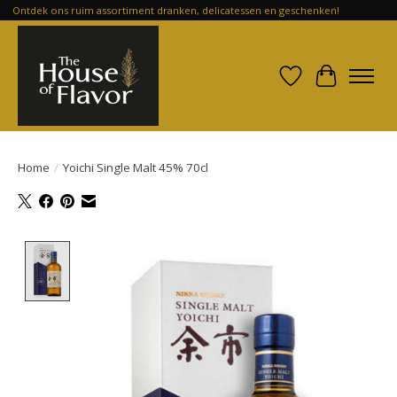
Ontdek ons ruim assortiment dranken, delicatessen en geschenken!
Verlanglijst
Winkelwa
Home
/
Yoichi Single Malt 45% 70cl
Product image slideshow Items