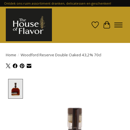
Ontdek ons ruim assortiment dranken, delicatessen en geschenken!
Verlanglijst
Winkelwa
Home
/
Woodford Reserve Double Oaked 43,2% 70cl
Product image slideshow Items