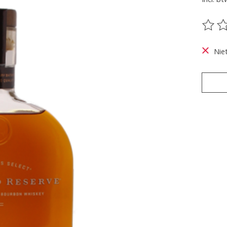
De be
Nie