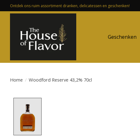
Ontdek ons ruim assortiment dranken, delicatessen en geschenken!
Geschenken
Home
/
Woodford Reserve 43,2% 70cl
Product image slideshow Items