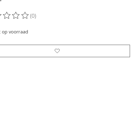
(0)
oordeling van dit product is
0
van de 5
t op voorraad