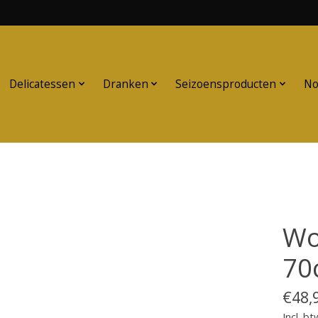
Delicatessen
Dranken
Seizoensproducten
No
Wo
70
€48,
Incl. bt