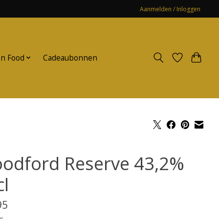
Aanmelden / Inloggen
n Food
Cadeaubonnen
odford Reserve 43,2%
cl
95
w