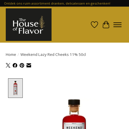
Ontdek ons ruim assortiment dranken, delicatessen en geschenken!
Verlanglijst
Winkelwa
Home
/
Weekend Lazy Red Cheeks 11% 50cl
Product image slideshow Items