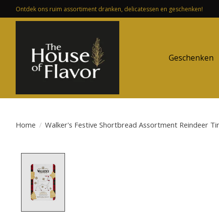
Ontdek ons ruim assortiment dranken, delicatessen en geschenken!
Geschenken
Home
/
Walker's Festive Shortbread Assortment Reindeer Ti
Product image slideshow Items