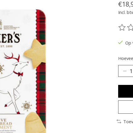
€18,
Incl. bt
De be
Op 
Hoeveel
Toev