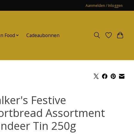
Aanmelden / Inloggen
n Food
Cadeaubonnen
lker's Festive
ortbread Assortment
indeer Tin 250g