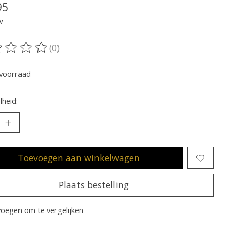
95
w
(0)
oordeling van dit product is
0
van de 5
voorraad
heid:
Toevoegen aan winkelwagen
Plaats bestelling
oegen om te vergelijken