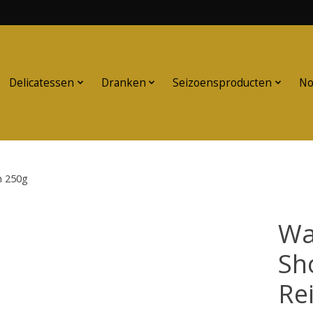
Delicatessen
Dranken
Seizoensproducten
No
n 250g
Wa
Sh
Re