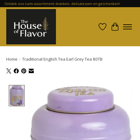
Ontdek ons ruim assortiment dranken, delicatessen en geschenken!
Verlanglijst
Winkelwa
Home
/
Traditional English Tea Earl Grey Tea 80TB
Product image slideshow Items