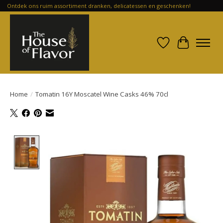
Ontdek ons ruim assortiment dranken, delicatessen en geschenken!
Verlanglijst
Winkelwa
Home
/
Tomatin 16Y Moscatel Wine Casks 46% 70cl
Product image slideshow Items