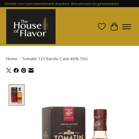
Ontdek ons ruim assortiment dranken, delicatessen en geschenken!
Verlanglijst
Winkelwa
Home
/
Tomatin 12Y Barolo Cask 46% 70cl
Product image slideshow Items