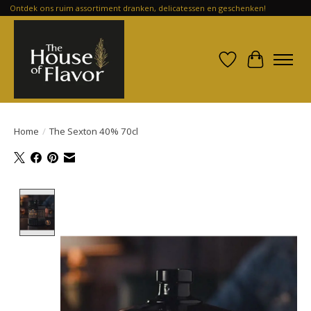
Ontdek ons ruim assortiment dranken, delicatessen en geschenken!
Verlanglijst
Winkelwa
Home
/
The Sexton 40% 70cl
Product image slideshow Items