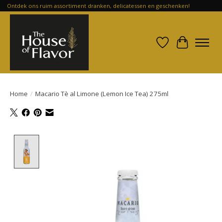
Ontdek ons ruim assortiment dranken, delicatessen en geschenken!
Verlanglijst
Winkelwa
Home
/
Macario Tè al Limone (Lemon Ice Tea) 275ml
Product image slideshow Items