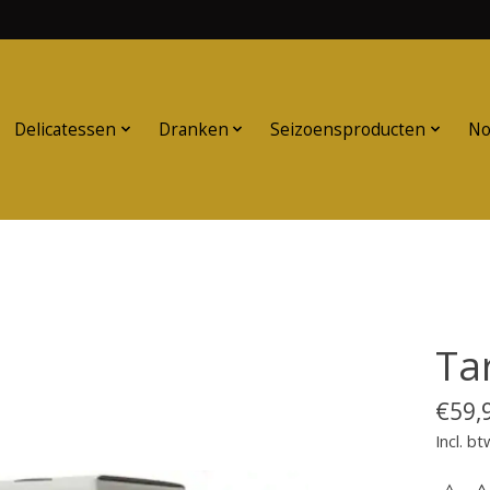
Delicatessen
Dranken
Seizoensproducten
No
Ta
€59,
Incl. bt