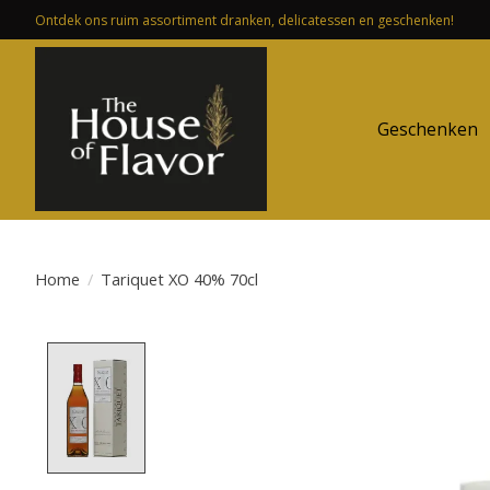
Ontdek ons ruim assortiment dranken, delicatessen en geschenken!
Geschenken
Home
/
Tariquet XO 40% 70cl
Product image slideshow Items