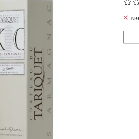
De be
Nie