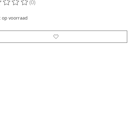
(0)
oordeling van dit product is
0
van de 5
t op voorraad