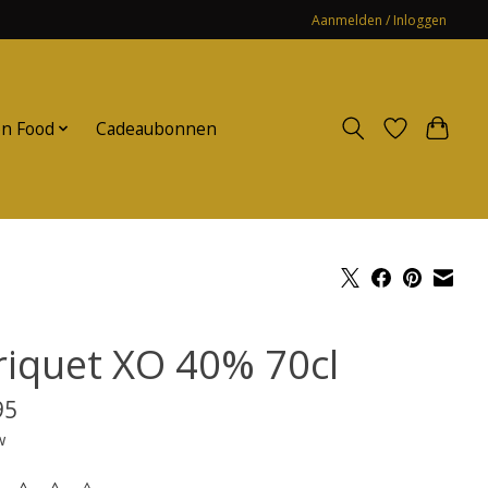
Aanmelden / Inloggen
n Food
Cadeaubonnen
riquet XO 40% 70cl
95
w