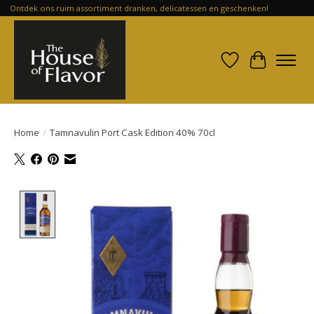
Ontdek ons ruim assortiment dranken, delicatessen en geschenken!
Verlanglijst
Winkelwa
Home
/
Tamnavulin Port Cask Edition 40% 70cl
Product image slideshow Items