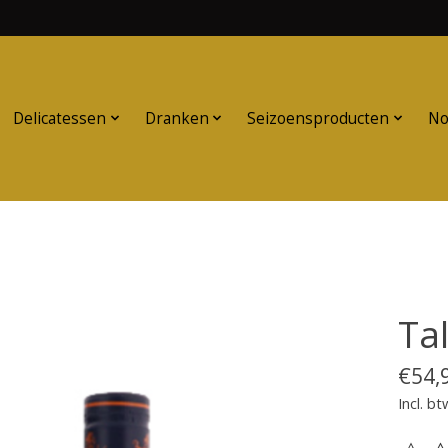
Delicatessen
Dranken
Seizoensproducten
No
Ta
€54,
Incl. bt