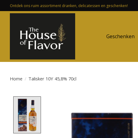
Ontdek ons ruim assortiment dranken, delicatessen en geschenken!
Geschenken
Home
/
Talisker 10Y 45,8% 70cl
Product image slideshow Items