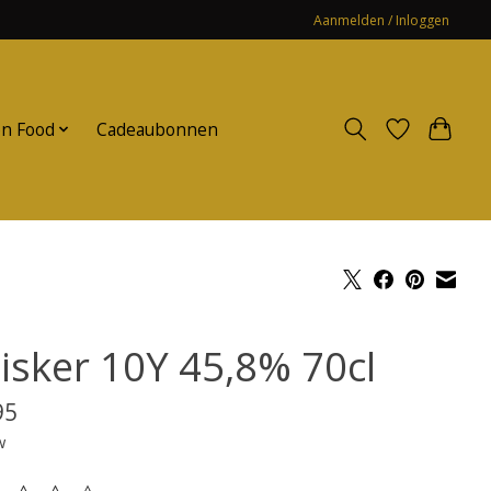
Aanmelden / Inloggen
n Food
Cadeaubonnen
lisker 10Y 45,8% 70cl
95
w