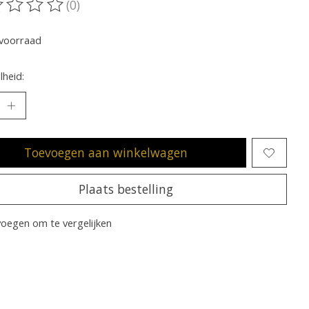
(0)
oordeling van dit product is
0
van de 5
voorraad
heid:
Toevoegen aan winkelwagen
Plaats bestelling
oegen om te vergelijken