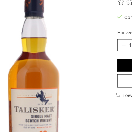
De be
Op 
Hoeveel
Toev