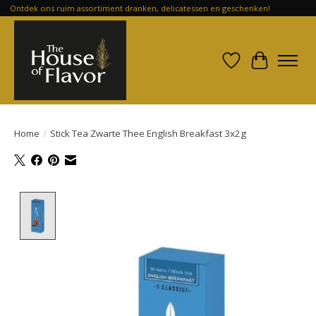
Ontdek ons ruim assortiment dranken, delicatessen en geschenken!
Verlanglijst
Winkelwa
Home
/
Stick Tea Zwarte Thee English Breakfast 3x2g
Product image slideshow Items