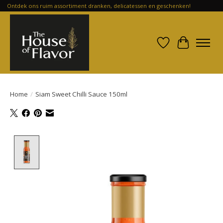
Ontdek ons ruim assortiment dranken, delicatessen en geschenken!
Verlanglijst
Winkelwa
Home
/
Siam Sweet Chilli Sauce 150ml
Product image slideshow Items