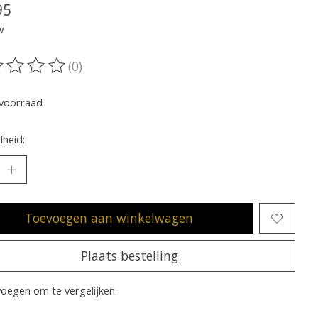
95
w
(0)
oordeling van dit product is
0
van de 5
voorraad
heid:
Toevoegen aan winkelwagen
Plaats bestelling
oegen om te vergelijken