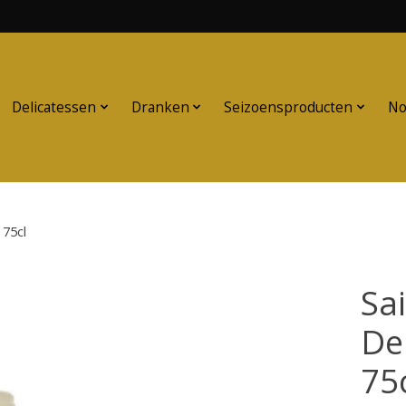
Delicatessen
Dranken
Seizoensproducten
No
75cl
Sa
De
75