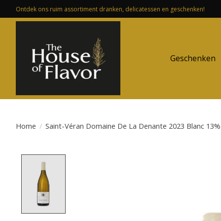
Ontdek ons ruim assortiment dranken, delicatessen en geschenken!
Geschenken
Home
/
Saint-Véran Domaine De La Denante 2023 Blanc 13% 
Product image slideshow Items