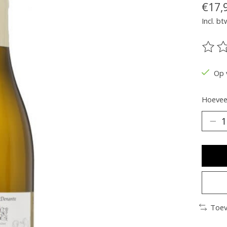
€17,
Incl. bt
De be
Op 
Hoeveel
Toev