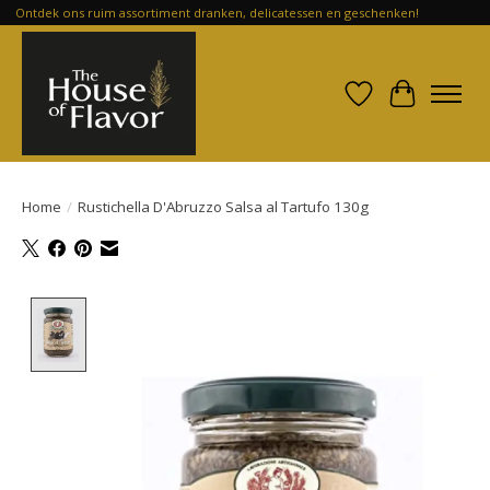
Ontdek ons ruim assortiment dranken, delicatessen en geschenken!
Verlanglijst
Winkelwa
Home
/
Rustichella D'Abruzzo Salsa al Tartufo 130g
Product image slideshow Items