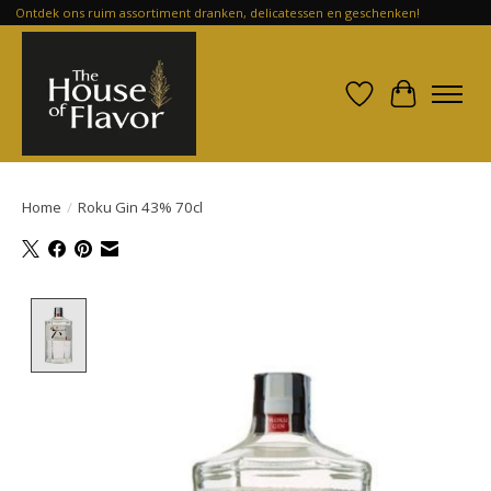
Ontdek ons ruim assortiment dranken, delicatessen en geschenken!
Verlanglijst
Winkelwa
Home
/
Roku Gin 43% 70cl
Product image slideshow Items