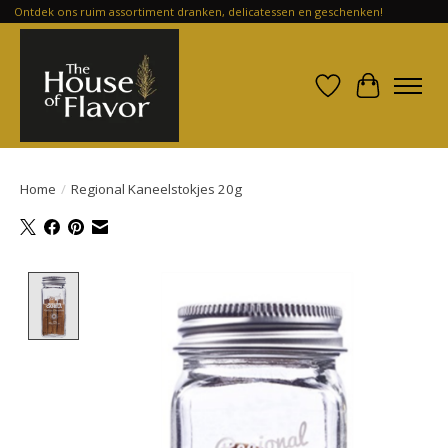
Ontdek ons ruim assortiment dranken, delicatessen en geschenken!
Verlanglijst
Winkelwa
Home
/
Regional Kaneelstokjes 20g
Product image slideshow Items