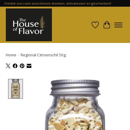
Ontdek ons ruim assortiment dranken, delicatessen en geschenken!
Verlanglijst
Winkelwa
Home
/
Regional Citroenschil 50g
Product image slideshow Items