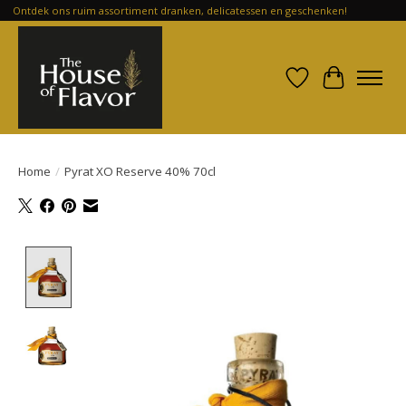
Ontdek ons ruim assortiment dranken, delicatessen en geschenken!
Verlanglijst
Winkelwa
Home
/
Pyrat XO Reserve 40% 70cl
Product image slideshow Items