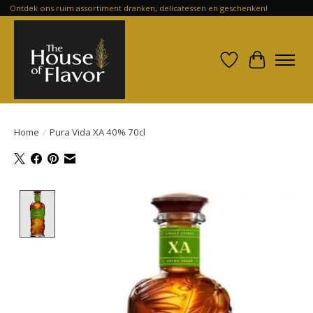
Ontdek ons ruim assortiment dranken, delicatessen en geschenken!
Verlanglijst
Winkelwa
Home
/
Pura Vida XA 40% 70cl
Product image slideshow Items