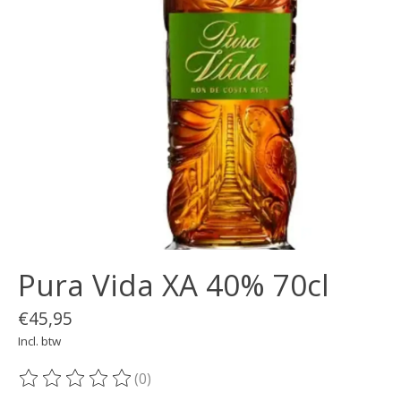
Pura Vida XA 40% 70cl
€45,95
Incl. btw
(0)
De beoordeling van dit product is
0
van de 5