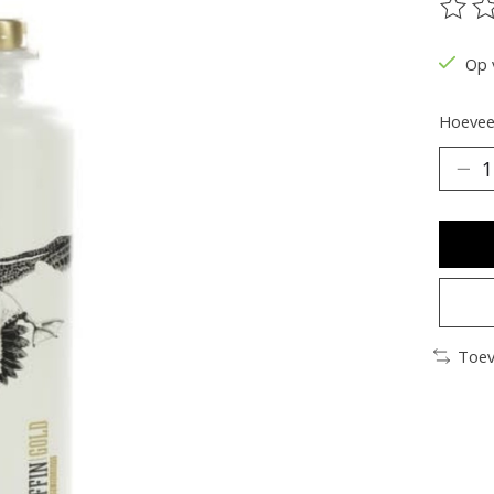
De be
Op 
Hoeveel
Toev