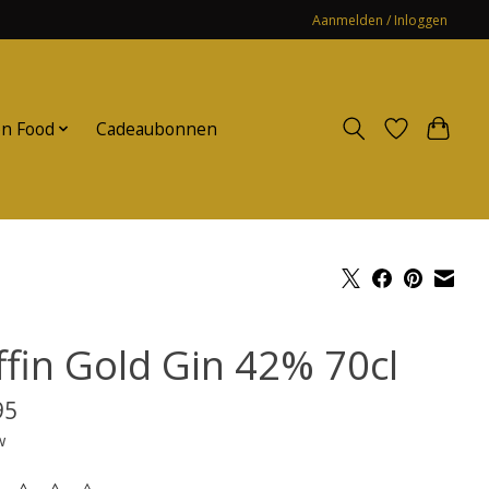
Aanmelden / Inloggen
n Food
Cadeaubonnen
ffin Gold Gin 42% 70cl
95
w