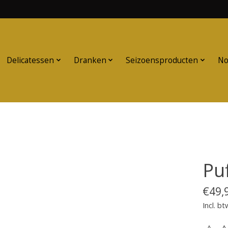
Delicatessen
Dranken
Seizoensproducten
No
Pu
€49,
Incl. bt