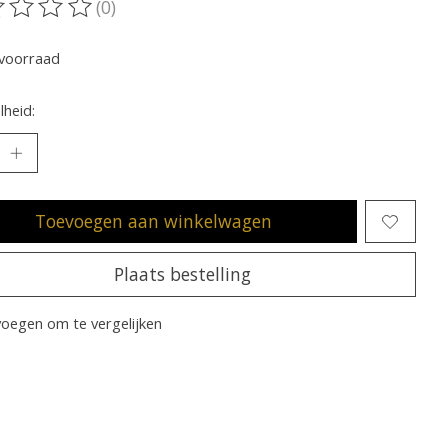
(0)
oordeling van dit product is
0
van de 5
voorraad
heid:
Toevoegen aan winkelwagen
Plaats bestelling
oegen om te vergelijken