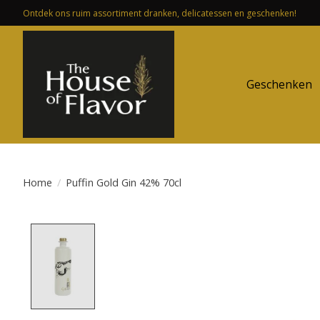
Ontdek ons ruim assortiment dranken, delicatessen en geschenken!
Geschenken
Home
/
Puffin Gold Gin 42% 70cl
Product image slideshow Items