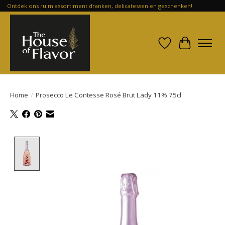
Ontdek ons ruim assortiment dranken, delicatessen en geschenken!
Verlanglijst
Winkelwa
Home
/
Prosecco Le Contesse Rosé Brut Lady 11% 75cl
Product image slideshow Items