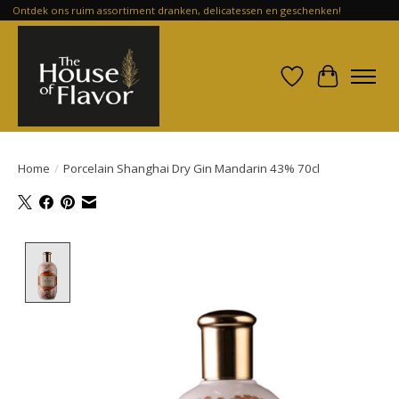
Ontdek ons ruim assortiment dranken, delicatessen en geschenken!
Verlanglijst
Winkelwa
Home
/
Porcelain Shanghai Dry Gin Mandarin 43% 70cl
Product image slideshow Items