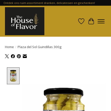
Ontdek ons ruim assortiment dranken, delicatessen en geschenken!
Verlanglijst
Winkelwa
Home
/
Plaza del Sol Guindillas 300g
Product image slideshow Items