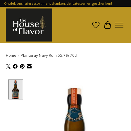
Ontdek ons ruim assortiment dranken, delicatessen en geschenken!
Verlanglijst
Winkelwa
Home
/
Planteray Navy Rum 55,7% 70cl
Product image slideshow Items