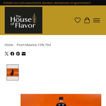
Ontdek ons ruim assortiment dranken, delicatessen en geschenken!
Verlanglijst
Winkelwa
Home
/
Picon Maurice 15% 70cl
Product image slideshow Items